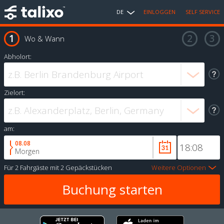
DE
EINLOGGEN
SELF SERVICE
Wo & Wann
Abholort:
Zielort:
am:
08.08
Morgen
Für
2 Fahrgäste
mit
2 Gepäckstücken
Weitere Optionen