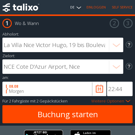
DE
EINLOGGEN
SELF SERVICE
Wo & Wann
Abholort:
Zielort:
am:
08.08
Morgen
Für
2 Fahrgäste
mit
2 Gepäckstücken
Weitere Optionen