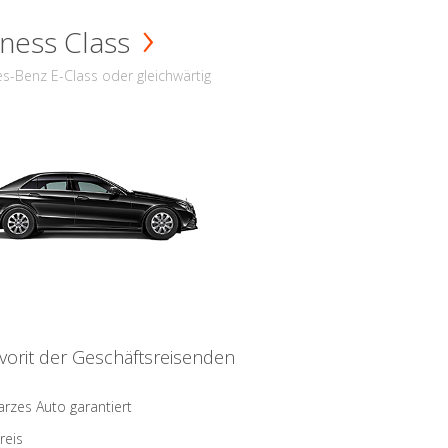
ness Class
s-Benz E-Class oder gleichwärtig
vorit der Geschäftsreisenden
rzes Auto garantiert
reis