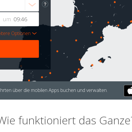
um
itere Optionen
hrten über die mobilen Apps buchen und verwalten.
Wie funktioniert das Ganze