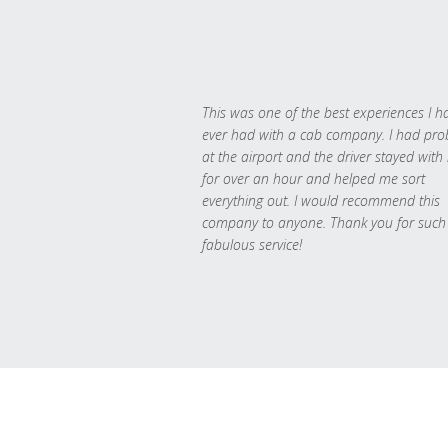
This was one of the best experiences I h
ever had with a cab company. I had pr
at the airport and the driver stayed with
for over an hour and helped me sort
everything out. I would recommend this
company to anyone. Thank you for such
fabulous service!