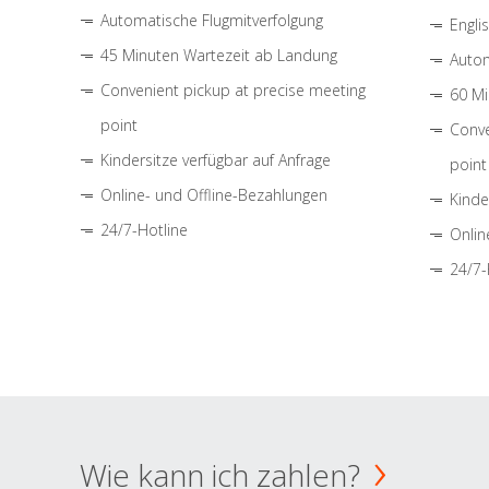
Automatische Flugmitverfolgung
Engli
45 Minuten Wartezeit ab Landung
Autom
Convenient pickup at precise meeting
60 Mi
point
Conve
Kindersitze verfügbar auf Anfrage
point
Online- und Offline-Bezahlungen
Kinde
24/7-Hotline
Onlin
24/7-
Wie kann ich zahlen?