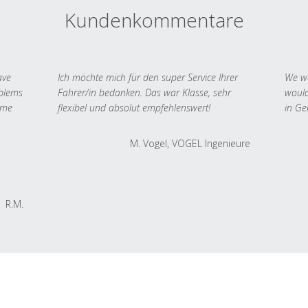
Kundenkommentare
ave
Ich möchte mich für den super Service Ihrer
We we
oblems
Fahrer/in bedanken. Das war Klasse, sehr
would
 me
flexibel und absolut empfehlenswert!
in Ge
M. Vogel, VOGEL Ingenieure
R.M.