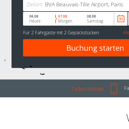
Zielort:
06.08
07.08
08.08
Heute
Morgen
Samstag
Für
2 Fahrgäste
mit
2 Gepäckstücken
We
Talixo Mobile
Fa