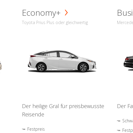
Economy+
Busi
Toyota Prius Plus oder gleichwertig
Mercede
Der heilige Gral für preisbewusste
Der Fa
Reisende
Schwa
Festpreis
Festp