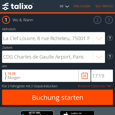
DE
EINLOGGEN
SELF SERVICE
Wo & Wann
Abholort:
Zielort:
am:
10.08
Morgen
Für
2 Fahrgäste
mit
2 Gepäckstücken
Weitere Optionen