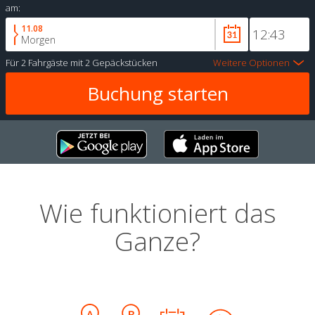
am:
11.08
Morgen
Für
2 Fahrgäste
mit
2 Gepäckstücken
Weitere Optionen
Wie funktioniert das
Ganze?