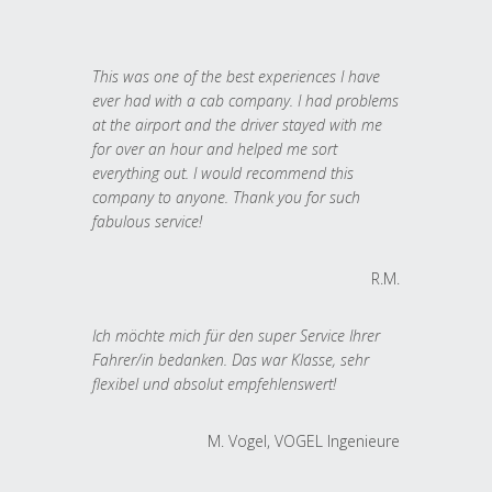
This was one of the best experiences I have
ever had with a cab company. I had problems
at the airport and the driver stayed with me
for over an hour and helped me sort
everything out. I would recommend this
company to anyone. Thank you for such
fabulous service!
R.M.
Ich möchte mich für den super Service Ihrer
Fahrer/in bedanken. Das war Klasse, sehr
flexibel und absolut empfehlenswert!
M. Vogel, VOGEL Ingenieure