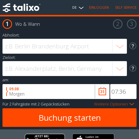
DE
EINLOGGEN
SELF SERVICE
Wo & Wann
Abholort:
Zielort:
am:
09.08
Morgen
Für
2 Fahrgäste
mit
2 Gepäckstücken
Weitere Optionen