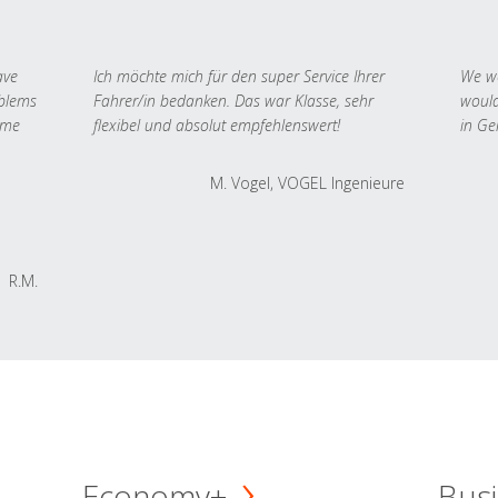
ave
Ich möchte mich für den super Service Ihrer
We we
oblems
Fahrer/in bedanken. Das war Klasse, sehr
would
 me
flexibel und absolut empfehlenswert!
in Ge
M. Vogel, VOGEL Ingenieure
R.M.
Economy+
Busi