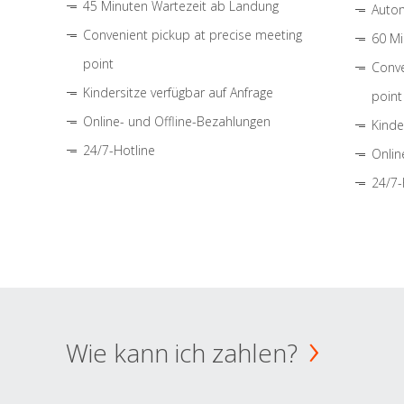
45 Minuten Wartezeit ab Landung
Autom
Convenient pickup at precise meeting
60 Mi
point
Conve
Kindersitze verfügbar auf Anfrage
point
Online- und Offline-Bezahlungen
Kinde
24/7-Hotline
Onlin
24/7-
Wie kann ich zahlen?