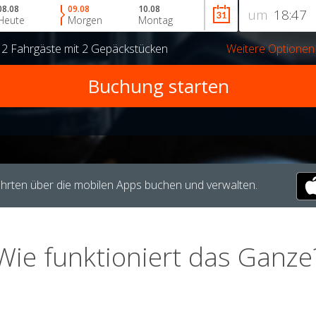
08.08
09.08
10.08
um
Heute
Morgen
Montag
r
2 Fahrgäste
mit
2 Gepäckstücken
Weitere Optionen
hrten über die mobilen Apps buchen und verwalten.
Wie funktioniert das Ganze