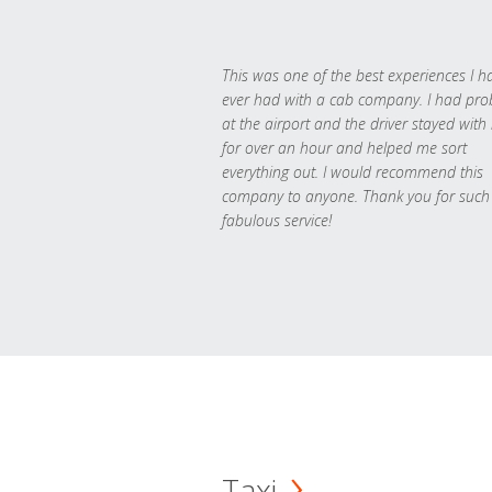
This was one of the best experiences I h
ever had with a cab company. I had pr
at the airport and the driver stayed with
for over an hour and helped me sort
everything out. I would recommend this
company to anyone. Thank you for such
fabulous service!
Taxi