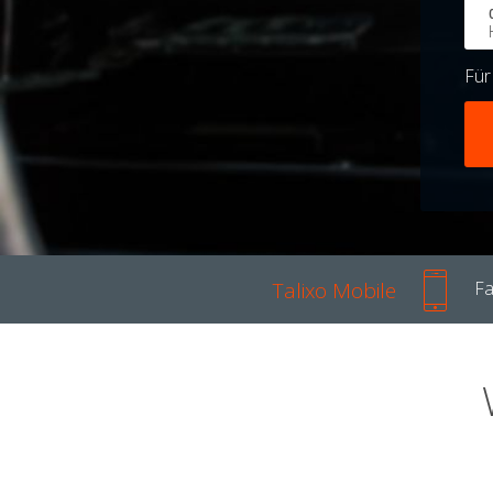
Fü
Talixo Mobile
Fa