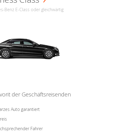
s-Benz E-Class oder gleichwärtig
vorit der Geschäftsreisenden
rzes Auto garantiert
reis
schsprechender Fahrer