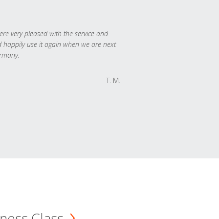
re very pleased with the service and
 happily use it again when we are next
rmany.
T. M.
ness Class