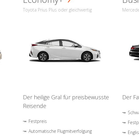
Toyota Prius Plus oder gleichwertig
Mercede
Der heilige Gral für preisbewusste
Der Fa
Reisende
Schwa
Festpreis
Festp
Automatische Flugmitverfolgung
Engli