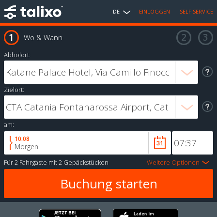
DE
EINLOGGEN
SELF SERVICE
Wo & Wann
Abholort:
Zielort:
am:
10.08
Morgen
Für
2 Fahrgäste
mit
2 Gepäckstücken
Weitere Optionen