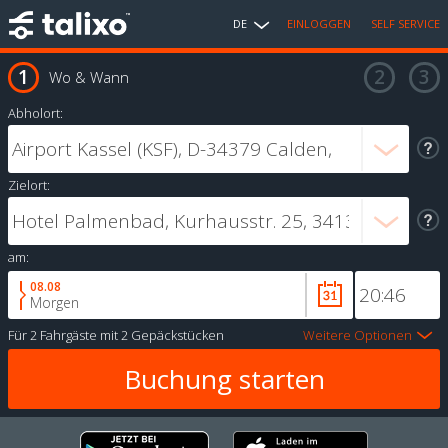
DE
EINLOGGEN
SELF SERVICE
Wo & Wann
Abholort:
Zielort:
am:
08.08
Morgen
Für
2 Fahrgäste
mit
2 Gepäckstücken
Weitere Optionen