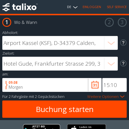
DE
EINLOGGEN
SELF SERVICE
Wo & Wann
Abholort:
Zielort:
am:
09.08
Morgen
Für
2 Fahrgäste
mit
2 Gepäckstücken
Weitere Optionen