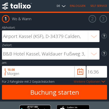
DE
EINLOGGEN
SELF SERVICE
Wo & Wann
Abholort:
Zielort:
am:
10.08
Morgen
Für
2 Fahrgäste
mit
2 Gepäckstücken
Weitere Optionen