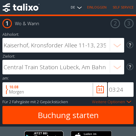
DE
EINLOGGEN
SELF SERVICE
Wo & Wann
Abholort:
Zielort:
am:
10.08
Morgen
Für
2 Fahrgäste
mit
2 Gepäckstücken
Weitere Optionen