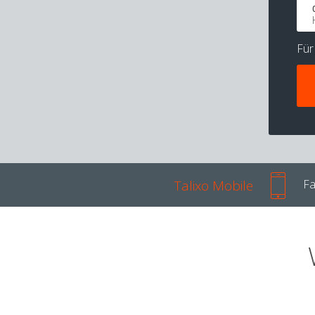
Fü
Talixo Mobile
Fa