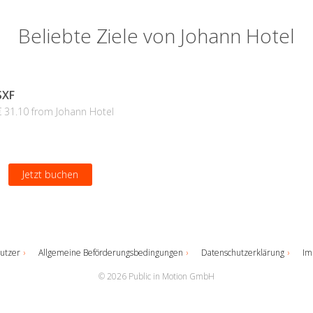
Beliebte Ziele von Johann Hotel
SXF
€ 31.10 from Johann Hotel
Jetzt buchen
utzer
Allgemeine Beförderungsbedingungen
Datenschutzerklärung
Im
© 2026 Public in Motion GmbH