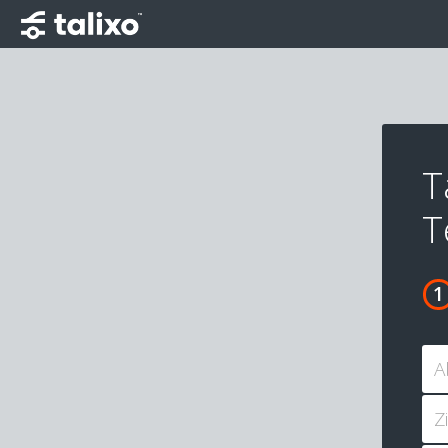
T
T
A
Z