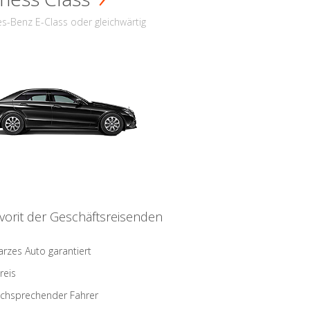
s-Benz E-Class oder gleichwärtig
vorit der Geschäftsreisenden
rzes Auto garantiert
reis
schsprechender Fahrer