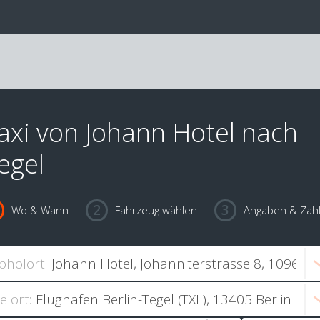
axi von Johann Hotel nach
egel
Wo & Wann
Fahrzeug wählen
Angaben & Zah
bholort:
ielort: