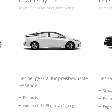
Toyota Prius Plus oder gleichwertig
Mercede
Der heilige Gral für preisbewusste
Der Fa
Reisende
Schwa
Festpreis
Festp
Automatische Flugmitverfolgung
Engli