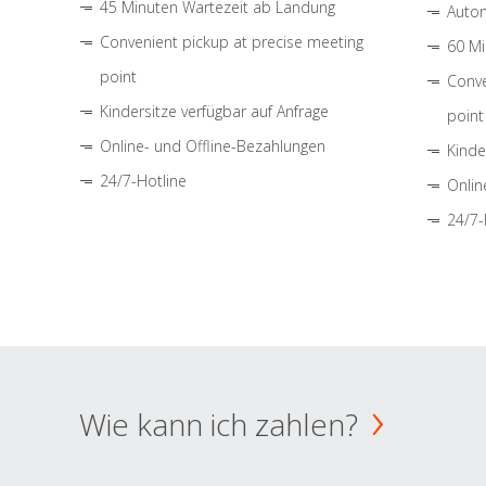
45 Minuten Wartezeit ab Landung
Autom
Convenient pickup at precise meeting
60 Mi
point
Conve
Kindersitze verfügbar auf Anfrage
point
Online- und Offline-Bezahlungen
Kinde
24/7-Hotline
Onlin
24/7-
Wie kann ich zahlen?