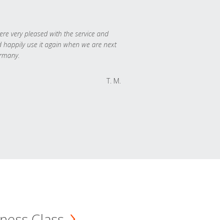
re very pleased with the service and
 happily use it again when we are next
rmany.
T. M.
ness Class