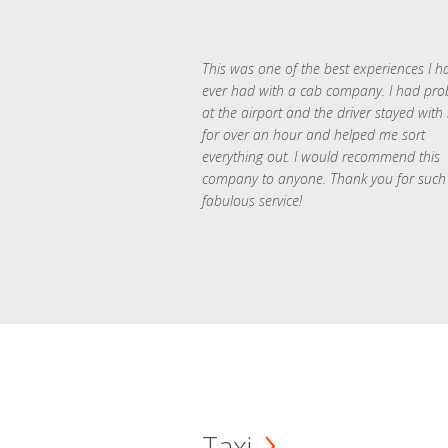
This was one of the best experiences I h
ever had with a cab company. I had pr
at the airport and the driver stayed with
for over an hour and helped me sort
everything out. I would recommend this
company to anyone. Thank you for such
fabulous service!
Taxi