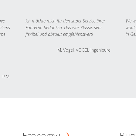
ave
Ich möchte mich für den super Service Ihrer
We we
oblems
Fahrer/in bedanken. Das war Klasse, sehr
would
 me
flexibel und absolut empfehlenswert!
in Ge
M. Vogel, VOGEL Ingenieure
R.M.
Economy+
Busi