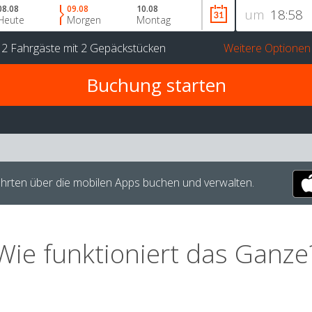
08.08
09.08
10.08
um
Heute
Morgen
Montag
r
2 Fahrgäste
mit
2 Gepäckstücken
Weitere Optionen
hrten über die mobilen Apps buchen und verwalten.
Wie funktioniert das Ganze