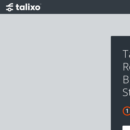
T
R
B
S