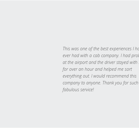
This was one of the best experiences I h
ever had with a cab company. I had pr
at the airport and the driver stayed with
for over an hour and helped me sort
everything out. I would recommend this
company to anyone. Thank you for such
fabulous service!