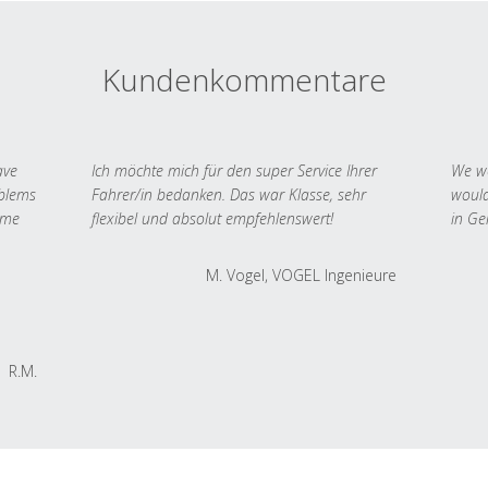
Kundenkommentare
ave
Ich möchte mich für den super Service Ihrer
We we
oblems
Fahrer/in bedanken. Das war Klasse, sehr
would
 me
flexibel und absolut empfehlenswert!
in Ge
M. Vogel, VOGEL Ingenieure
R.M.