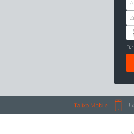
A
Z
Fü
Talixo Mobile
Fa