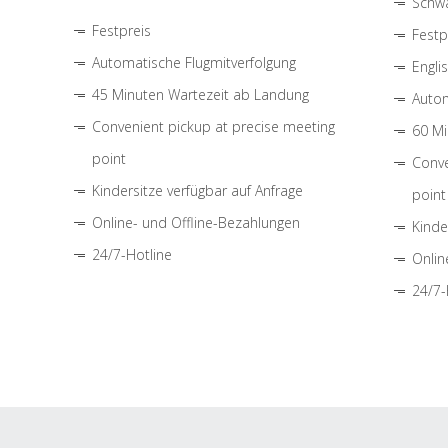
Schwa
Festpreis
Festp
Automatische Flugmitverfolgung
Engli
45 Minuten Wartezeit ab Landung
Autom
Convenient pickup at precise meeting
60 Mi
point
Conve
Kindersitze verfügbar auf Anfrage
point
Online- und Offline-Bezahlungen
Kinde
24/7-Hotline
Onlin
24/7-