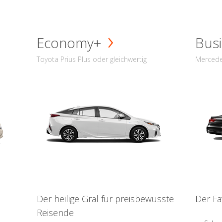
Economy+
Busi
Toyota Prius Plus oder gleichwertig
Mercede
Der heilige Gral für preisbewusste
Der Fa
Reisende