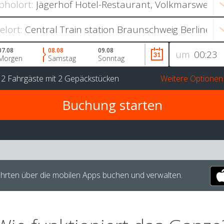
bholort:
ielort:
07.08
08.08
09.08
um
Morgen
Samstag
Sonntag
r
2 Fahrgäste
mit
2 Gepäckstücken
Weitere Optionen
hrten über die mobilen Apps buchen und verwalten.