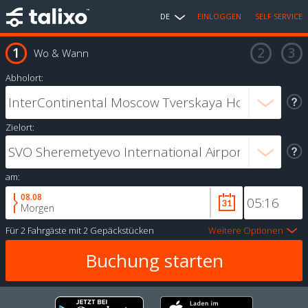
DE
EINLOGGEN
SELF SERVICE
Wo & Wann
Abholort:
Zielort:
am:
08.08
Morgen
Für
2 Fahrgäste
mit
2 Gepäckstücken
Weitere Optionen