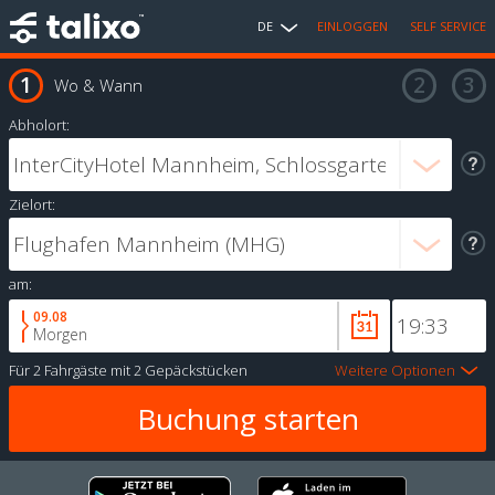
DE
EINLOGGEN
SELF SERVICE
Wo & Wann
Abholort:
Zielort:
am:
09.08
Morgen
Für
2 Fahrgäste
mit
2 Gepäckstücken
Weitere Optionen