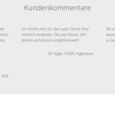
Kundenkommentare
ave
Ich möchte mich für den super Service Ihrer
We we
oblems
Fahrer/in bedanken. Das war Klasse, sehr
would
 me
flexibel und absolut empfehlenswert!
in Ge
M. Vogel, VOGEL Ingenieure
R.M.