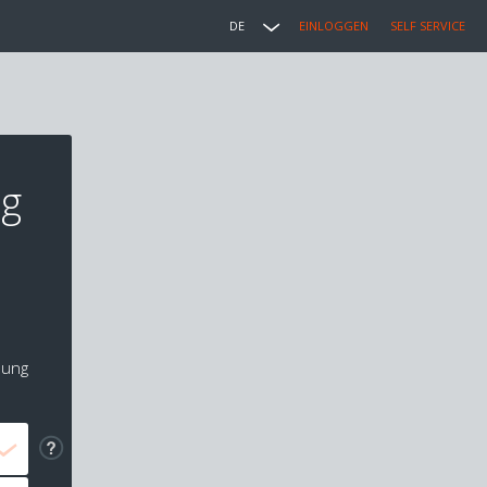
DE
EINLOGGEN
SELF SERVICE
ig
lung