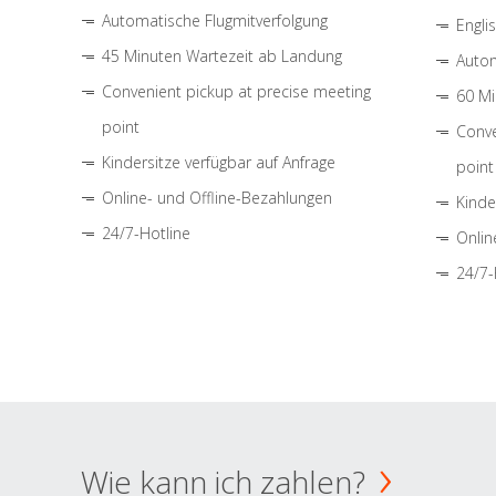
Automatische Flugmitverfolgung
Engli
45 Minuten Wartezeit ab Landung
Autom
Convenient pickup at precise meeting
60 Mi
point
Conve
Kindersitze verfügbar auf Anfrage
point
Online- und Offline-Bezahlungen
Kinde
24/7-Hotline
Onlin
24/7-
Wie kann ich zahlen?