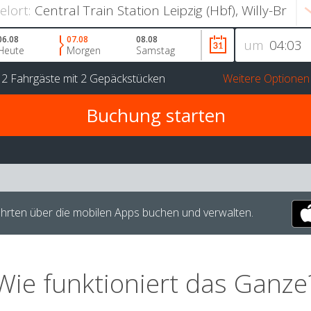
ielort:
06.08
07.08
08.08
um
Heute
Morgen
Samstag
r
2 Fahrgäste
mit
2 Gepäckstücken
Weitere Optionen
hrten über die mobilen Apps buchen und verwalten.
Wie funktioniert das Ganze