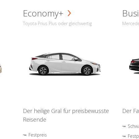
Economy+
Busi
Toyota Prius Plus oder gleichwertig
Mercede
Der heilige Gral für preisbewusste
Der Fa
Reisende
Schwa
Festpreis
Festp