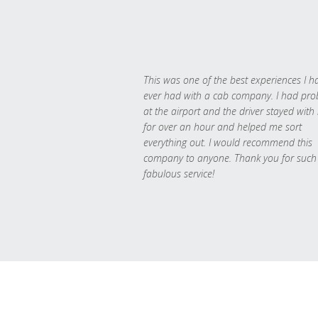
This was one of the best experiences I h
ever had with a cab company. I had pr
at the airport and the driver stayed with
for over an hour and helped me sort
everything out. I would recommend this
company to anyone. Thank you for such
fabulous service!