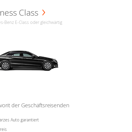
ness Class
s-Benz E-Class oder gleichwärtig
vorit der Geschäftsreisenden
rzes Auto garantiert
reis