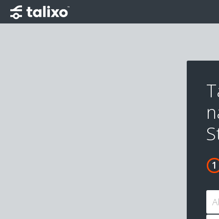
T
n
S
A