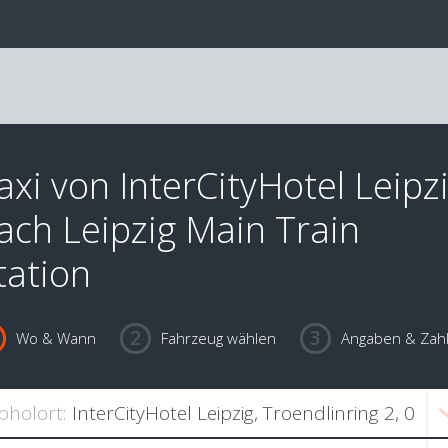
axi von InterCityHotel Leipz
ach Leipzig Main Train
tation
Wo & Wann
Fahrzeug wählen
Angaben & Zah
bholort: