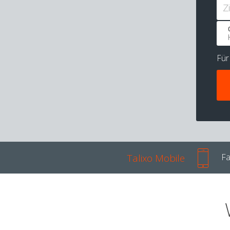
Z
Fü
Talixo Mobile
Fa