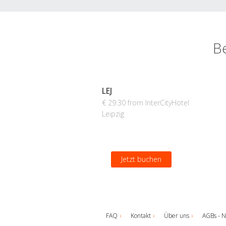
Be
LEJ
€ 29.30 from InterCityHotel
Leipzig
Jetzt buchen
FAQ
Kontakt
Über uns
AGBs - N