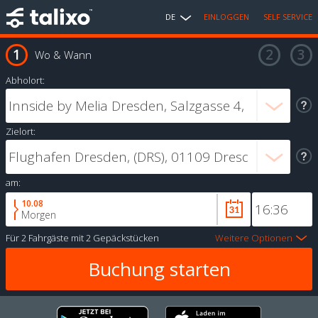
DE
EINLOGGEN
SELF SERVICE
Wo & Wann
Abholort:
Zielort:
am:
10.08
Morgen
Für
2 Fahrgäste
mit
2 Gepäckstücken
Weitere Optionen