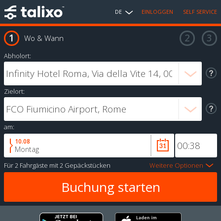
DE
EINLOGGEN
SELF SERVICE
Wo & Wann
Abholort:
Zielort:
am:
10.08
Montag
Für
2 Fahrgäste
mit
2 Gepäckstücken
Weitere Optionen