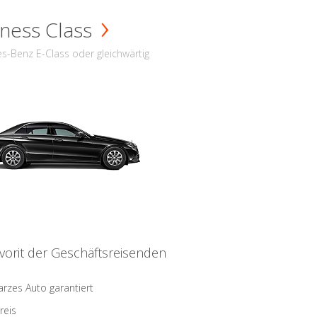
ness Class
s-Benz E-Class oder gleichwärtig
vorit der Geschäftsreisenden
rzes Auto garantiert
reis