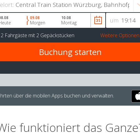
ielort:
08.08
09.08
10.08
um
Heute
Morgen
Montag
r
2 Fahrgäste
mit
2 Gepäckstücken
Weitere Optionen
hrten über die mobilen Apps buchen und verwalten.
Wie funktioniert das Ganze