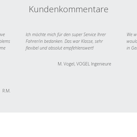
Kundenkommentare
ave
Ich möchte mich für den super Service Ihrer
We we
oblems
Fahrer/in bedanken. Das war Klasse, sehr
would
 me
flexibel und absolut empfehlenswert!
in Ge
M. Vogel, VOGEL Ingenieure
R.M.