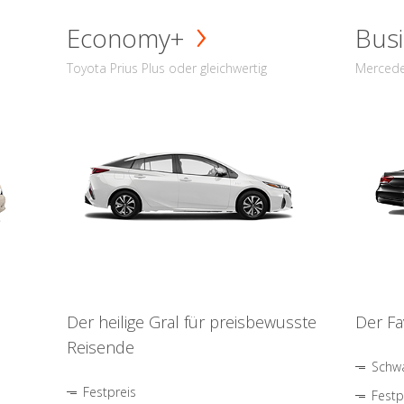
Economy+
Busi
Toyota Prius Plus oder gleichwertig
Mercede
Der heilige Gral für preisbewusste
Der Fa
Reisende
Schwa
Festpreis
Festp