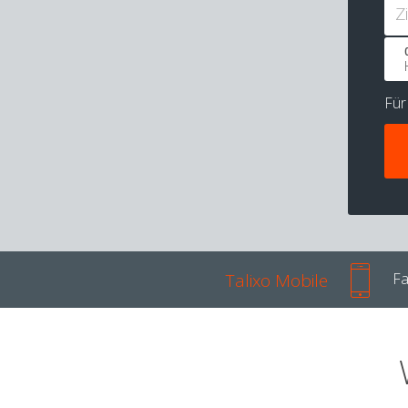
Z
Fü
Talixo Mobile
Fa