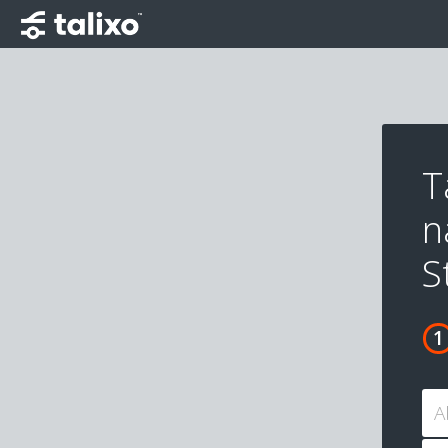
T
n
S
A