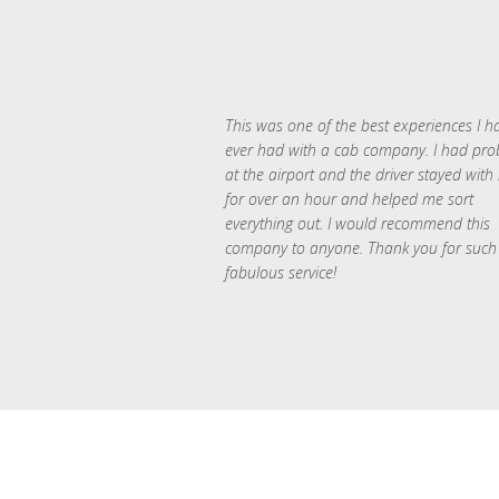
This was one of the best experiences I h
ever had with a cab company. I had pr
at the airport and the driver stayed with
for over an hour and helped me sort
everything out. I would recommend this
company to anyone. Thank you for such
fabulous service!