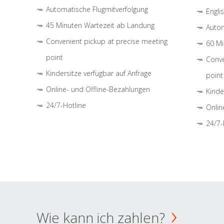
Automatische Flugmitverfolgung
Engli
45 Minuten Wartezeit ab Landung
Autom
Convenient pickup at precise meeting
60 Mi
point
Conve
Kindersitze verfügbar auf Anfrage
point
Online- und Offline-Bezahlungen
Kinde
24/7-Hotline
Onlin
24/7-
Wie kann ich zahlen?