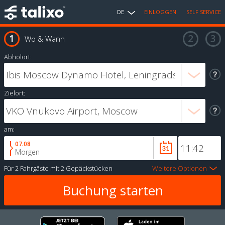
DE
EINLOGGEN
SELF SERVICE
Wo & Wann
Abholort:
Zielort:
am:
07.08
Morgen
Für
2 Fahrgäste
mit
2 Gepäckstücken
Weitere Optionen