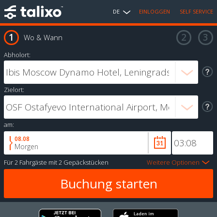
DE
EINLOGGEN
SELF SERVICE
Wo & Wann
Abholort:
Zielort:
am:
08.08
Morgen
Für
2 Fahrgäste
mit
2 Gepäckstücken
Weitere Optionen