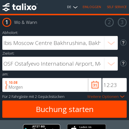
DE
EINLOGGEN
SELF SERVICE
Wo & Wann
Abholort:
Zielort:
am:
10.08
Morgen
Für
2 Fahrgäste
mit
2 Gepäckstücken
Weitere Optionen