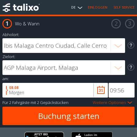
DE
EINLOGGEN
SELF SERVICE
Wo & Wann
Abholort:
Zielort:
am:
08.08
Morgen
Für
2 Fahrgäste
mit
2 Gepäckstücken
Weitere Optionen