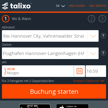
DE
EINLOGGEN
SELF SERVICE
Wo & Wann
Abholort:
Zielort:
am:
09.08
Morgen
Für
2 Fahrgäste
mit
2 Gepäckstücken
Weitere Optionen