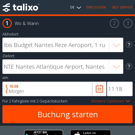
DE
EINLOGGEN
SELF SERVICE
Wo & Wann
Abholort:
Zielort:
am:
10.08
Morgen
Für
2 Fahrgäste
mit
2 Gepäckstücken
Weitere Optionen