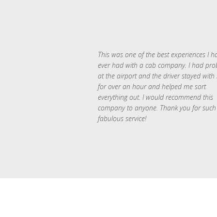
This was one of the best experiences I h
ever had with a cab company. I had pr
at the airport and the driver stayed with
for over an hour and helped me sort
everything out. I would recommend this
company to anyone. Thank you for such
fabulous service!