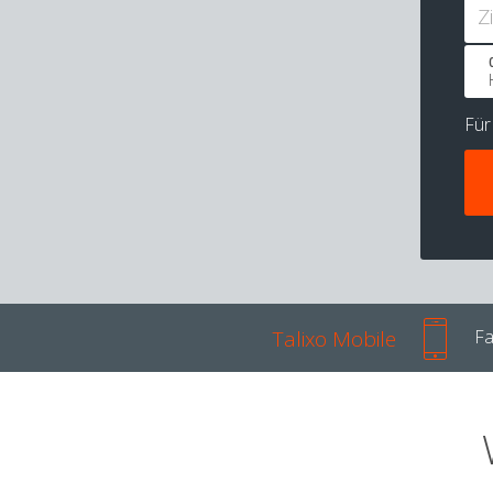
Z
Fü
Talixo Mobile
Fa