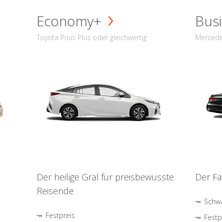
Economy+
Busi
Toyota Prius Plus oder gleichwertig
Mercede
Der heilige Gral für preisbewusste
Der Fa
Reisende
Schwa
Festpreis
Festp