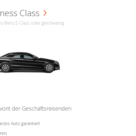
ness Class
s-Benz E-Class oder gleichwärtig
vorit der Geschäftsreisenden
rzes Auto garantiert
reis