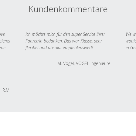
Kundenkommentare
ave
Ich möchte mich für den super Service Ihrer
We we
oblems
Fahrer/in bedanken. Das war Klasse, sehr
would
 me
flexibel und absolut empfehlenswert!
in Ge
M. Vogel, VOGEL Ingenieure
R.M.