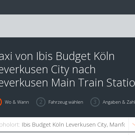
axi von Ibis Budget Köln
everkusen City nach
everkusen Main Train Stati
Wo & Wann
Fahrzeug wählen
Angaben & Zah
bholort: