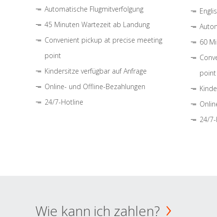
Automatische Flugmitverfolgung
Engli
45 Minuten Wartezeit ab Landung
Autom
Convenient pickup at precise meeting
60 Mi
point
Conve
Kindersitze verfügbar auf Anfrage
point
Online- und Offline-Bezahlungen
Kinde
24/7-Hotline
Onlin
24/7-
Wie kann ich zahlen?