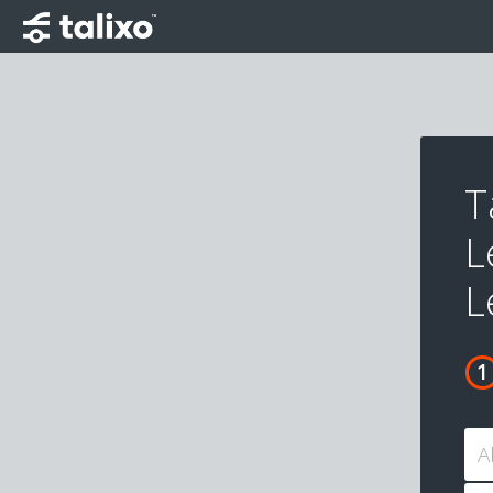
T
L
L
A