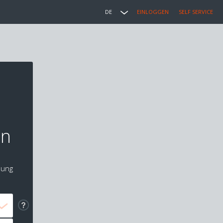
DE
EINLOGGEN
SELF SERVICE
on
lung