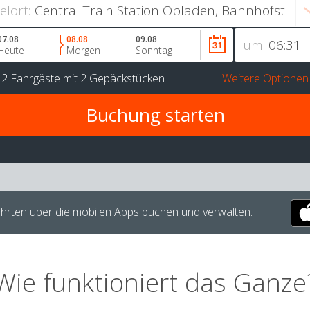
ielort:
07.08
08.08
09.08
um
Heute
Morgen
Sonntag
r
2 Fahrgäste
mit
2 Gepäckstücken
Weitere Optionen
hrten über die mobilen Apps buchen und verwalten.
Wie funktioniert das Ganze