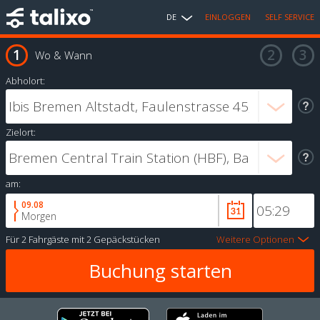
DE
EINLOGGEN
SELF SERVICE
Wo & Wann
Abholort:
Zielort:
am:
09.08
Morgen
Für
2 Fahrgäste
mit
2 Gepäckstücken
Weitere Optionen