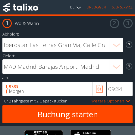
DE
EINLOGGEN
SELF SERVICE
Wo & Wann
Abholort:
Zielort:
am:
07.08
Morgen
Für
2 Fahrgäste
mit
2 Gepäckstücken
Weitere Optionen