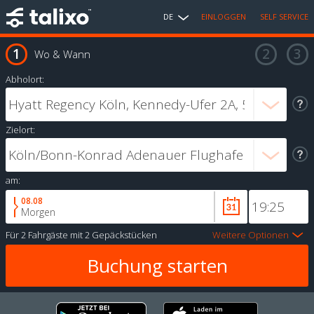
DE
EINLOGGEN
SELF SERVICE
Wo & Wann
Abholort:
Zielort:
am:
08.08
Morgen
Für
2 Fahrgäste
mit
2 Gepäckstücken
Weitere Optionen