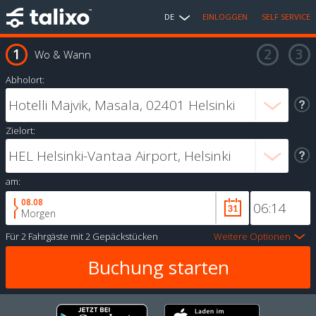
DE
EINLOGGEN
SELF SERVICE
Wo & Wann
Abholort:
Zielort:
am:
08.08
Morgen
Für
2 Fahrgäste
mit
2 Gepäckstücken
Weitere Optionen