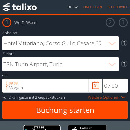
DE
EINLOGGEN
SELF SERVICE
Wo & Wann
Abholort:
Zielort:
am:
08.08
Morgen
Für
2 Fahrgäste
mit
2 Gepäckstücken
Weitere Optionen