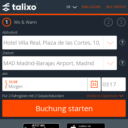
DE
EINLOGGEN
SELF SERVICE
Wo & Wann
Abholort:
Zielort:
am:
10.08
Morgen
Für
2 Fahrgäste
mit
2 Gepäckstücken
Weitere Optionen