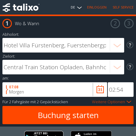
DE
EINLOGGEN
SELF SERVICE
Wo & Wann
Abholort:
Zielort:
am:
07.08
Morgen
Für
2 Fahrgäste
mit
2 Gepäckstücken
Weitere Optionen