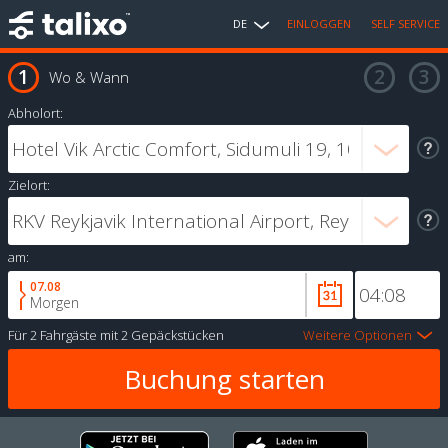
DE
EINLOGGEN
SELF SERVICE
Wo & Wann
Abholort:
Zielort:
am:
07.08
Morgen
Für
2 Fahrgäste
mit
2 Gepäckstücken
Weitere Optionen