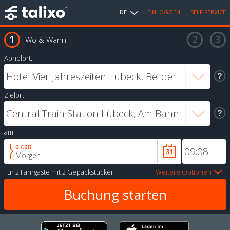
DE
EINLOGGEN
SELF SERVICE
Wo & Wann
Abholort:
Zielort:
am:
07.08
Morgen
Für
2 Fahrgäste
mit
2 Gepäckstücken
Weitere Optionen