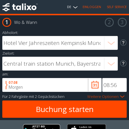
DE
EINLOGGEN
SELF SERVICE
Wo & Wann
Abholort:
Zielort:
am:
07.08
Morgen
Für
2 Fahrgäste
mit
2 Gepäckstücken
Weitere Optionen