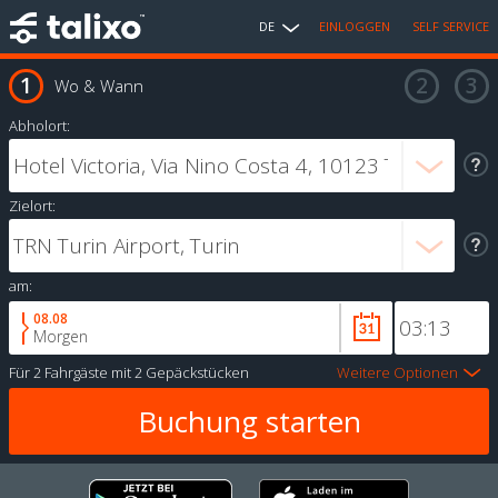
DE
EINLOGGEN
SELF SERVICE
Wo & Wann
Abholort:
Zielort:
am:
08.08
Morgen
Für
2 Fahrgäste
mit
2 Gepäckstücken
Weitere Optionen