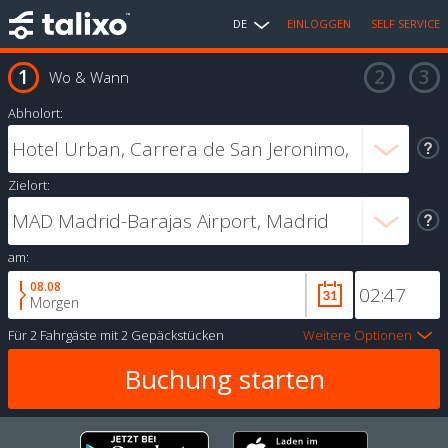
DE
EINLOGGEN
SELF SERVICE
Wo & Wann
Abholort:
Zielort:
am:
08.08
Morgen
Für
2 Fahrgäste
mit
2 Gepäckstücken
Weitere Optionen