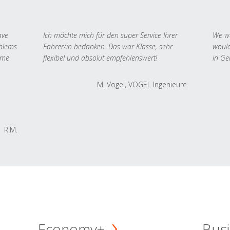
ave
Ich möchte mich für den super Service Ihrer
We we
oblems
Fahrer/in bedanken. Das war Klasse, sehr
would
 me
flexibel und absolut empfehlenswert!
in Ge
M. Vogel, VOGEL Ingenieure
R.M.
Economy+
Busi