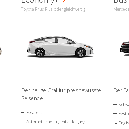
Toyota Prius Plus oder gleichwertig
Mercede
Der heilige Gral für preisbewusste
Der Fa
Reisende
Schwa
Festpreis
Festp
Automatische Flugmitverfolgung
Engli