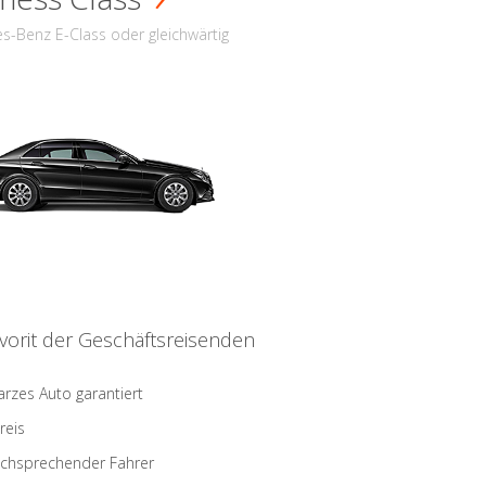
s-Benz E-Class oder gleichwärtig
vorit der Geschäftsreisenden
rzes Auto garantiert
reis
schsprechender Fahrer