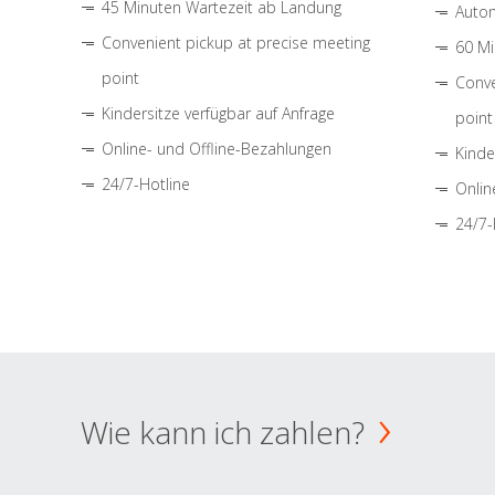
45 Minuten Wartezeit ab Landung
Autom
Convenient pickup at precise meeting
60 Mi
point
Conve
Kindersitze verfügbar auf Anfrage
point
Online- und Offline-Bezahlungen
Kinde
24/7-Hotline
Onlin
24/7-
Wie kann ich zahlen?