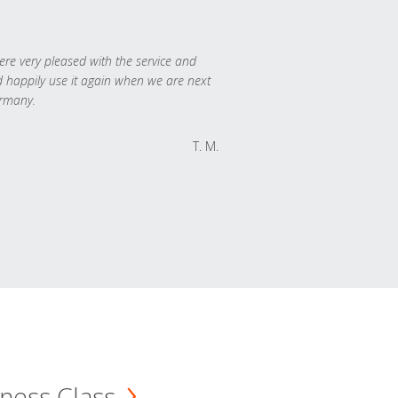
re very pleased with the service and
 happily use it again when we are next
rmany.
T. M.
ness Class