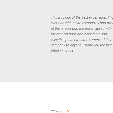
This was one of the best experiences I h
ever had with a cab company. I had pr
at the airport and the driver stayed with
for over an hour and helped me sort
everything out. I would recommend this
company to anyone. Thank you for such
fabulous service!
Taxi