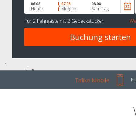
06.08
07.08
08.08
Heute
Morgen
Samstag
Für
2 Fahrgäste
mit
2 Gepäckstücken
We
Talixo Mobile
Fa