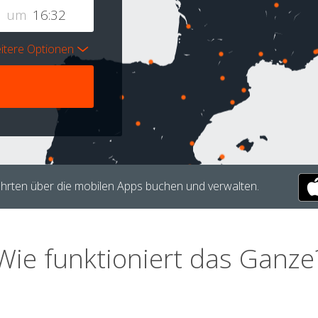
um
itere Optionen
hrten über die mobilen Apps buchen und verwalten.
Wie funktioniert das Ganze