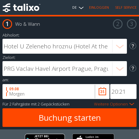
DE
EINLOGGEN
SELF SERVICE
Wo & Wann
Abholort:
Zielort:
am:
09.08
Morgen
Für
2 Fahrgäste
mit
2 Gepäckstücken
Weitere Optionen