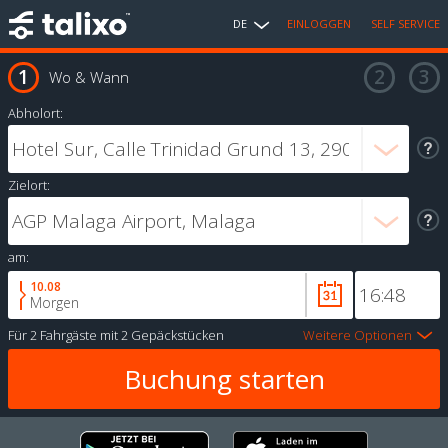
DE
EINLOGGEN
SELF SERVICE
Wo & Wann
Abholort:
Zielort:
am:
10.08
Morgen
Für
2 Fahrgäste
mit
2 Gepäckstücken
Weitere Optionen