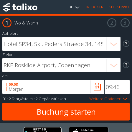
DE
EINLOGGEN
SELF SERVICE
Wo & Wann
Abholort:
Zielort:
am:
09.08
Morgen
Für
2 Fahrgäste
mit
2 Gepäckstücken
Weitere Optionen