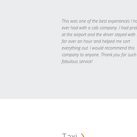
This was one of the best experiences I h
ever had with a cab company. I had pr
at the airport and the driver stayed with
for over an hour and helped me sort
everything out. I would recommend this
company to anyone. Thank you for such
fabulous service!
Taxi