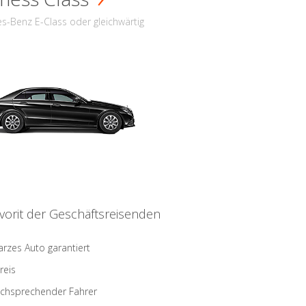
s-Benz E-Class oder gleichwärtig
vorit der Geschäftsreisenden
rzes Auto garantiert
reis
schsprechender Fahrer