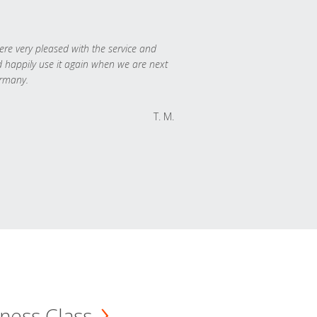
re very pleased with the service and
 happily use it again when we are next
rmany.
T. M.
ness Class