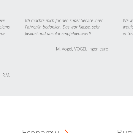
ave
Ich möchte mich für den super Service Ihrer
We we
oblems
Fahrer/in bedanken. Das war Klasse, sehr
would
 me
flexibel und absolut empfehlenswert!
in Ge
M. Vogel, VOGEL Ingenieure
R.M.
Economy+
Busi