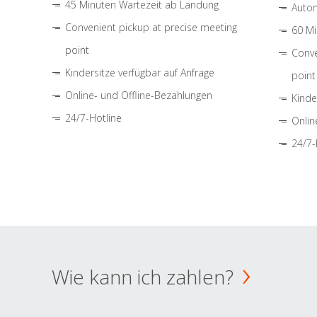
45 Minuten Wartezeit ab Landung
Autom
Convenient pickup at precise meeting
60 Mi
point
Conve
Kindersitze verfügbar auf Anfrage
point
Online- und Offline-Bezahlungen
Kinde
24/7-Hotline
Onlin
24/7-
Wie kann ich zahlen?