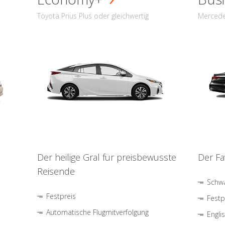
Toyota Prius Plus oder gleichwertig
Mercede
Der heilige Gral für preisbewusste
Der Fa
Reisende
Schwa
Festpreis
Festp
Automatische Flugmitverfolgung
Engli