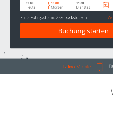
09.08
10.08
11.08
Heute
Morgen
Dienstag
Für
2 Fahrgäste
mit
2 Gepäckstücken
We
Talixo Mobile
Fa