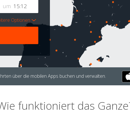
um
itere Optionen
hrten über die mobilen Apps buchen und verwalten.
Wie funktioniert das Ganze