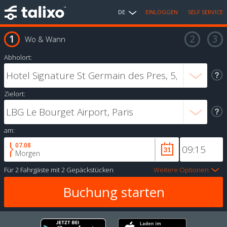
DE
EINLOGGEN
SELF SERVICE
Wo & Wann
Abholort:
Zielort:
am:
07.08
Morgen
Für
2 Fahrgäste
mit
2 Gepäckstücken
Weitere Optionen