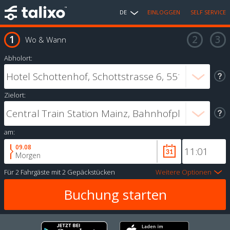
DE
EINLOGGEN
SELF SERVICE
Wo & Wann
Abholort:
Zielort:
am:
09.08
Morgen
Für
2 Fahrgäste
mit
2 Gepäckstücken
Weitere Optionen