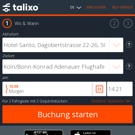
DE
EINLOGGEN
SELF SERVICE
Wo & Wann
Abholort:
Zielort:
am:
10.08
Morgen
Für
2 Fahrgäste
mit
2 Gepäckstücken
Weitere Optionen