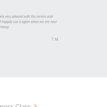
re very pleased with the service and
 happily use it again when we are next
rmany.
T. M.
ness Class