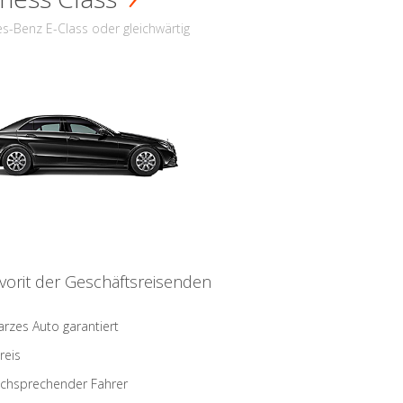
s-Benz E-Class oder gleichwärtig
vorit der Geschäftsreisenden
rzes Auto garantiert
reis
schsprechender Fahrer