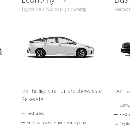
Toyota Prius Plus oder gleichwertig
Mercede
Der heilige Gral für preisbewusste
Der Fa
Reisende
Schwa
Festpreis
Festp
Automatische Flugmitverfolgung
Engli