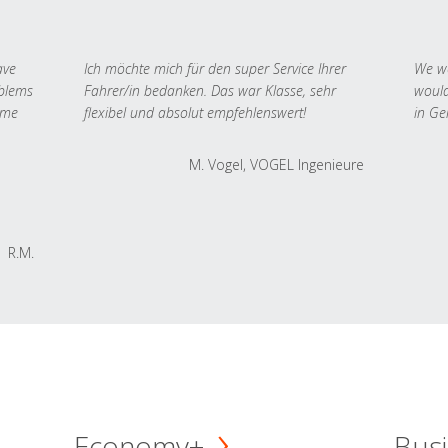
ave
Ich möchte mich für den super Service Ihrer
We we
oblems
Fahrer/in bedanken. Das war Klasse, sehr
would
 me
flexibel und absolut empfehlenswert!
in Ge
M. Vogel, VOGEL Ingenieure
R.M.
Economy+
Busi