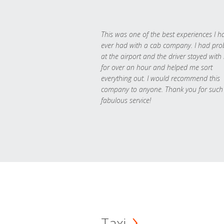
This was one of the best experiences I h
ever had with a cab company. I had pr
at the airport and the driver stayed with
for over an hour and helped me sort
everything out. I would recommend this
company to anyone. Thank you for such
fabulous service!
Taxi