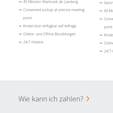
45 Minuten Wartezeit ab Landung
Autom
Convenient pickup at precise meeting
60 Mi
point
Conve
Kindersitze verfügbar auf Anfrage
point
Online- und Offline-Bezahlungen
Kinde
24/7-Hotline
Onlin
24/7-
Wie kann ich zahlen?