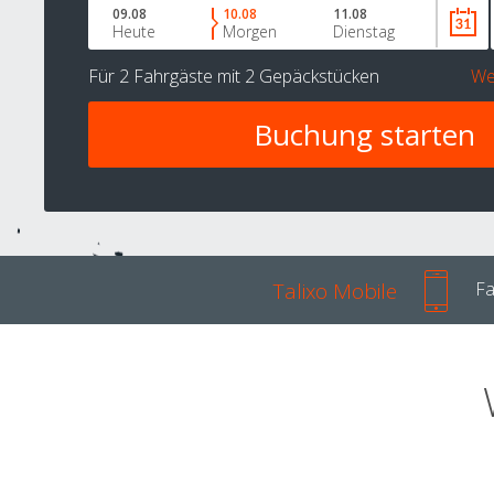
09.08
10.08
11.08
Heute
Morgen
Dienstag
Für
2 Fahrgäste
mit
2 Gepäckstücken
We
Talixo Mobile
Fa