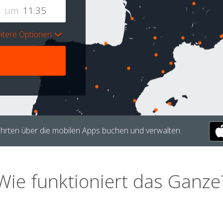
um
itere Optionen
hrten über die mobilen Apps buchen und verwalten.
Wie funktioniert das Ganze