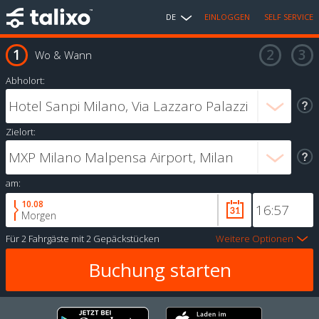
DE
EINLOGGEN
SELF SERVICE
Wo & Wann
Abholort:
Zielort:
am:
10.08
Morgen
Für
2 Fahrgäste
mit
2 Gepäckstücken
Weitere Optionen