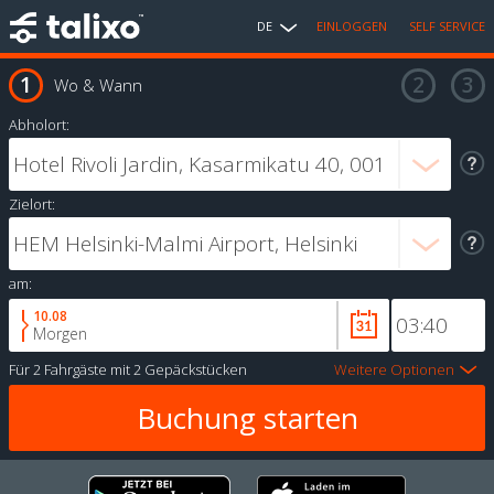
DE
EINLOGGEN
SELF SERVICE
Wo & Wann
Abholort:
Zielort:
am:
10.08
Morgen
Für
2 Fahrgäste
mit
2 Gepäckstücken
Weitere Optionen